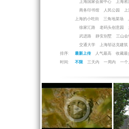
上海国家会展中心
上海淞
商务印书馆
人民公园
上
上海的小吃街
三角地菜场
徐家汇路
老码头创意园
武进路
静安别墅
三山会
交通大学
上海邬达克建筑
排序:
最新上传
人气最高
收藏最
时间:
不限
三天内
一周内
一个