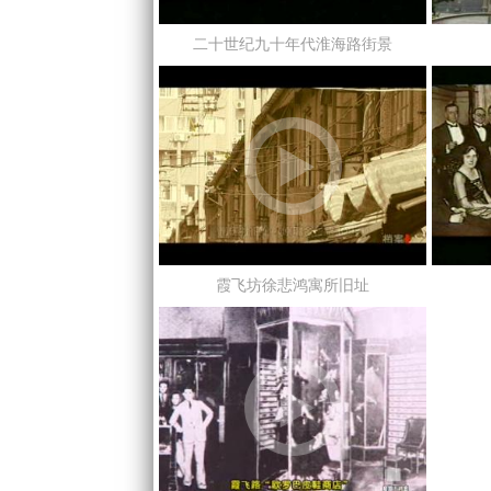
二十世纪九十年代淮海路街景
霞飞坊徐悲鸿寓所旧址