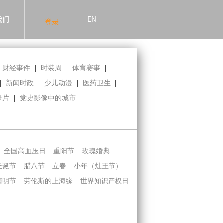
我们
EN
登录
财经事件
|
时装周
|
体育赛事
|
|
新闻时政
|
少儿动漫
|
医药卫生
|
录片
|
党史影像中的城市
|
全国高血压日
重阳节
玫瑰婚典
圣诞节
腊八节
立春
小年（灶王节）
清明节
劳伦斯的上海缘
世界知识产权日