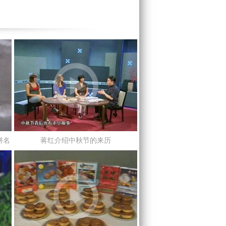
饼名
蒋红介绍中秋节的来历