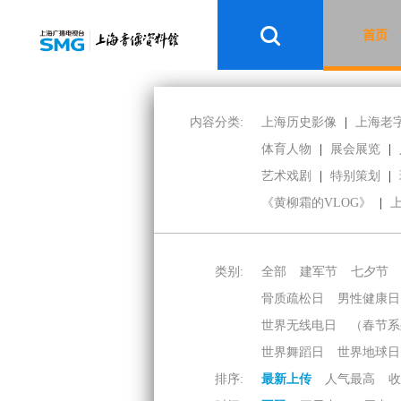
首页
内容分类:
上海历史影像
|
上海老
体育人物
|
展会展览
|
艺术戏剧
|
特别策划
|
《黄柳霜的VLOG》
|
类别:
全部
建军节
七夕节
骨质疏松日
男性健康日
世界无线电日
（春节系
世界舞蹈日
世界地球日
排序:
最新上传
人气最高
收