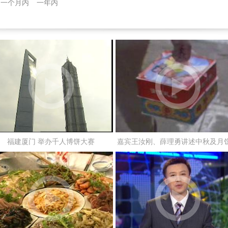
一个月内
一年内
福建厦门 举办千人博饼大赛
嘉宾王汝刚、薛理勇讲述中秋及月
称来源的传说故事