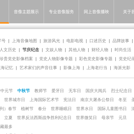
音像主题展示
专业音像服务
网上音像播映
关于
字号
|
上海音像地图
|
旅游风光
|
电影电视
|
口述历史
|
品牌故事
|
人文历史
|
节庆纪念
|
文娱人物
|
其他人物
|
财经人物
|
时尚生活
珍贵党史影像档案
|
党史人物影像专题
|
彩色党史影像专题
|
党史纪
上海记忆
|
艺术家们的声音往事
|
影像上海
|
上海老行当
|
海派光影
中元节
中秋节
教师节
爱牙日
无车日
国庆大阅兵
烈士纪念日
世界城市日
上海国际艺术节
宪法日
南京大屠杀公祭日
冬至
列）春节
植树节
春分
世界睡眠日
世界水日
国际儿童图书日
立夏
世界反法西斯战争胜利纪念日
世界微笑日
母亲节
元旦
藏最多