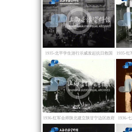
1935-北平学生游行示威发起抗日救国
1935
的“一二·九”运动
1936-红军会师陕北建立陕甘宁边区政府
1936