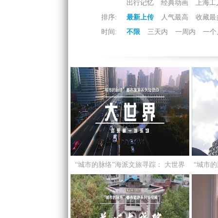
出行记忆
经典动画
上海工
排序:
最新上传
人气最高
收藏最
时间:
不限
三天内
一周内
一个
“城市的脉络”海派文旅寻踪： 大世界
“城市
——远东第一游乐场