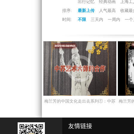
出行记忆
经典动画
上海工
排序:
最新上传
人气最高
收藏最
时间:
不限
三天内
一周内
一个
梅兰芳的中国文化走出去系列①：中苏
梅兰芳
艺术大师的合作
芳访
友情链接