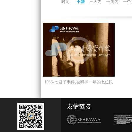
时间:
不限
三天内
一周内
一个
1936-七君子事件,被羁押一年的七位民
主人士才被释放
友情链接