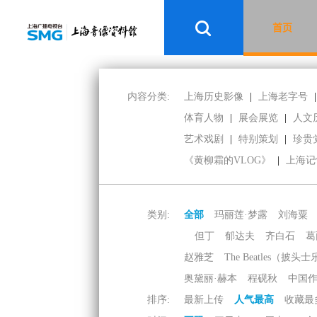
首页
内容分类:
上海历史影像
|
上海老字号
|
体育人物
|
展会展览
|
人文
艺术戏剧
|
特别策划
|
珍贵
《黄柳霜的VLOG》
|
上海记
类别:
全部
玛丽莲·梦露
刘海粟
但丁
郁达夫
齐白石
葛
赵雅芝
The Beatles（披头
奥黛丽·赫本
程砚秋
中国
排序:
最新上传
人气最高
收藏最