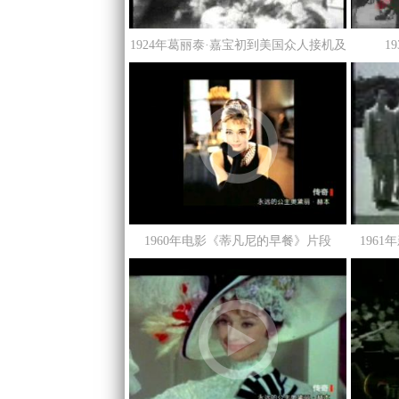
1924年葛丽泰·嘉宝初到美国众人接机及
1
成名后的黑白影像资料
1960年电影《蒂凡尼的早餐》片段
196