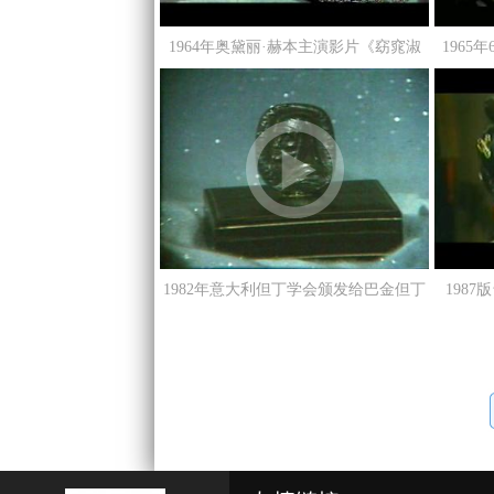
1964年奥黛丽·赫本主演影片《窈窕淑
1965
女》
1982年意大利但丁学会颁发给巴金但丁
198
国际奖